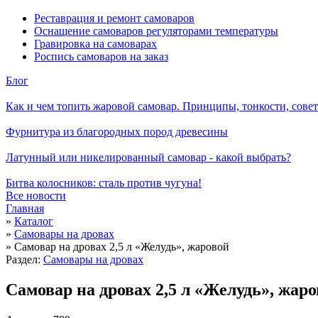
Реставрация и ремонт самоваров
Оснащение самоваров регуляторами температуры
Гравировка на самоварах
Роспись самоваров на заказ
Блог
Как и чем топить жаровой самовар. Принципы, тонкости, сове
Фурнитура из благородных пород древесины
Латунный или никелированный самовар - какой выбрать?
Битва колосников: сталь против чугуна!
Все новости
Главная
»
Каталог
»
Cамовары на дровах
»
Самовар на дровах 2,5 л «Желудь», жаровой
Раздел:
Cамовары на дровах
Самовар на дровах 2,5 л «Желудь», жар