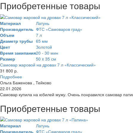
Приобретенные товары
Материал
Латунь
Производитель
ФТС «Самоваров град»
Объем
7 л
Диаметр трубы
65 мм
Цвет
Золотой
Время закипания
20 - 30 мин
Размер
50 x 35 см
Самовар жаровой на дровах 7 л «Классический»
31 800 р.
Подробнее
Ольга Баженова , Тейково
22.01.2026
Самовар купила на юбилей мужу. Очень понравился самовар патин
Приобретенные товары
Материал
Латунь
Производитель
ФТС «Самоваров град»