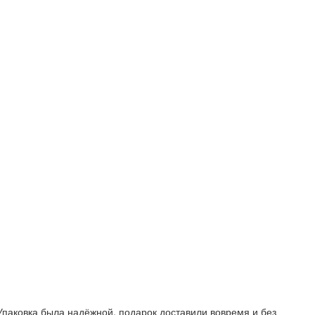
Упаковка была надёжной, подарок доставили вовремя и без