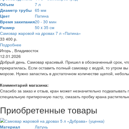
Объем
7 л
Диаметр трубы
65 мм
Цвет
Патина
Время закипания
20 - 30 мин
Размер
50 x 35 см
Самовар жаровой на дровах 7 л «Патина»
33 400 р.
Подробнее
Игорь , Владивосток
12.01.2026
Добрый день. Самовар красивый. Пришел в обозначенный срок, что 
прекратилась. Если оставить полный самовар с водой, то утром вы
морозе. Нужно запастись в достаточном количестве щепой, небольш
Комментарий магазина:
Спасибо за заказ и отзыв, кран может незначительно подкапывать 
специальную притирочную пасту, смазать пробку крана раститель
Приобретенные товары
Материал
Латунь