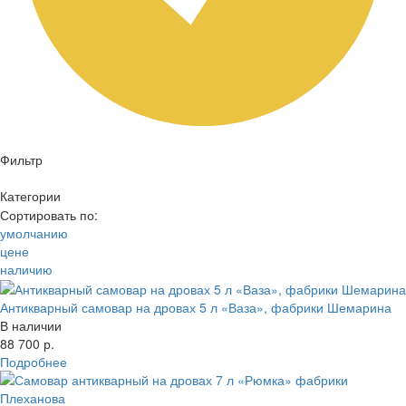
Фильтр
Категории
Цена
Сортировать по:
Антикварные самовары Б. Г. Тейле
умолчанию
Антикварные самовары Капырзина
—
цене
Самовары братьев Шемариных
Материал
наличию
Самовары ЗШВ
Производитель
Самовары Тулпатронзавода
Объем
Самовары фабрики Баташева
Антикварный самовар на дровах 5 л «Ваза», фабрики Шемарина
Цвет
Самовары фабрики Воронцова
В наличии
Год выпуска
Самовары фабрики Пучкова
88 700 р.
Выбрано:
Старинные самовары с медалями
Подробнее
Показать
Сбросить все параметры
Суксунские антикварные самовары
Показать товары
Фабрика Аленчикова и Зимина