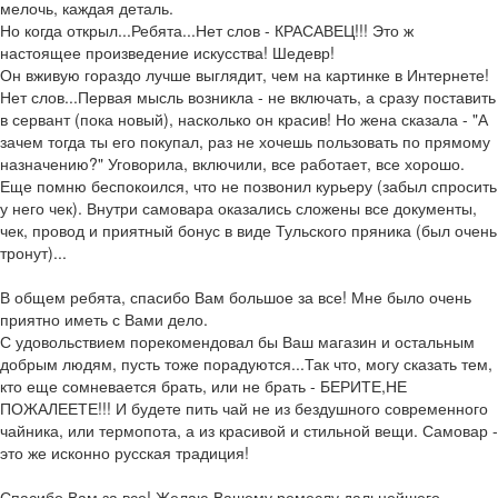
мелочь, каждая деталь.
Но когда открыл...Ребята...Нет слов - КРАСАВЕЦ!!! Это ж
настоящее произведение искусства! Шедевр!
Он вживую гораздо лучше выглядит, чем на картинке в Интернете!
Нет слов...Первая мысль возникла - не включать, а сразу поставить
в сервант (пока новый), насколько он красив! Но жена сказала - "А
зачем тогда ты его покупал, раз не хочешь пользовать по прямому
назначению?" Уговорила, включили, все работает, все хорошо.
Еще помню беспокоился, что не позвонил курьеру (забыл спросить
у него чек). Внутри самовара оказались сложены все документы,
чек, провод и приятный бонус в виде Тульского пряника (был очень
тронут)...
В общем ребята, спасибо Вам большое за все! Мне было очень
приятно иметь с Вами дело.
С удовольствием порекомендовал бы Ваш магазин и остальным
добрым людям, пусть тоже порадуются...Так что, могу сказать тем,
кто еще сомневается брать, или не брать - БЕРИТЕ,НЕ
ПОЖАЛЕЕТЕ!!! И будете пить чай не из бездушного современного
чайника, или термопота, а из красивой и стильной вещи. Самовар -
это же исконно русская традиция!
Спасибо Вам за все! Желаю Вашему ремеслу дальнейшего