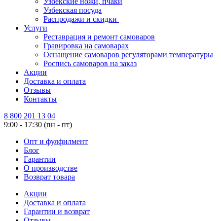
Узбекские ножи, пчаки
Узбекская посуда
Распродажи и скидки
Услуги
Реставрация и ремонт самоваров
Гравировка на самоварах
Оснащение самоваров регуляторами температуры
Роспись самоваров на заказ
Акции
Доставка и оплата
Отзывы
Контакты
8 800 201 13 04
9:00 - 17:30 (пн - пт)
Опт и фулфилмент
Блог
Гарантии
О производстве
Возврат товара
Акции
Доставка и оплата
Гарантии и возврат
Отзывы