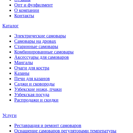
Опт и фулфилмент
О компании
Контакты
Каталог
Электрические самовары
Cамовары на дровах
Старинные самовары
Комбинированные самовары
Аксессуары для самоваров
Мангалы
Очаги для костра
Казаны
Печи для казанов
Саджи и сковороды
Узбекские ножи, пчаки
Узбекская посуда
Распродажи и скидки
Услуги
Реставрация и ремонт самоваров
Оснащение самоваров регуляторами температуры