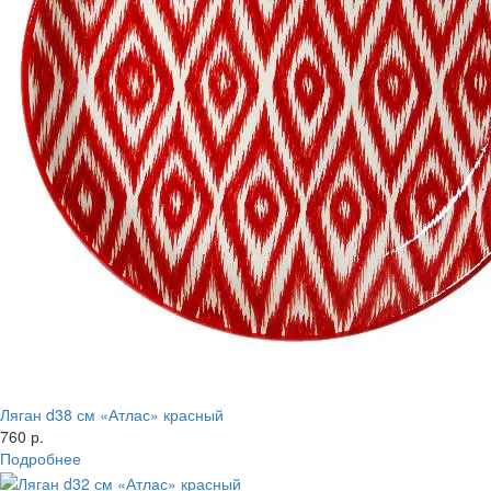
Ляган d38 см «Атлас» красный
760 р.
Подробнее